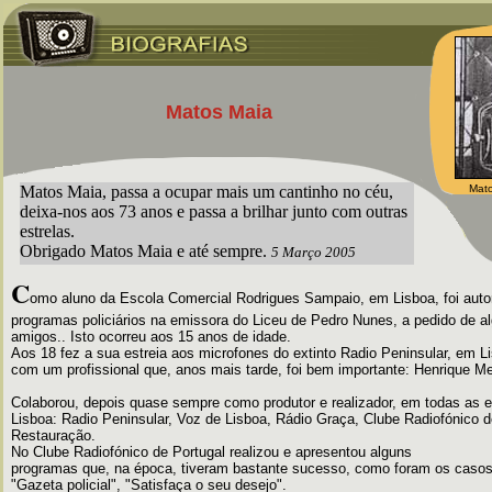
Matos Maia
Matos Maia, passa a ocupar mais um cantinho no céu,
Mato
deixa-nos aos 73 anos e passa a brilhar junto com outras
estrelas.
Obrigado Matos Maia e até sempre.
5 Março 2005
C
omo aluno da Escola Comercial Rodrigues Sampaio, em Lisboa, foi autor
programas policiários na emissora do Liceu de Pedro Nunes, a pedido de a
amigos.. Isto ocorreu aos 15 anos de idade.
Aos 18 fez a sua estreia aos microfones do extinto Radio Peninsular, em L
com um profissional que, anos mais tarde, foi bem importante: Henrique M
Colaborou, depois quase sempre como produtor e realizador, em todas as 
Lisboa: Radio Peninsular, Voz de Lisboa, Rádio Graça, Clube Radiofónico d
Restauração.
No Clube Radiofónico de Portugal realizou e apresentou alguns
programas que, na época, tiveram bastante sucesso, como foram os casos 
"Gazeta policial", "Satisfaça o seu desejo".