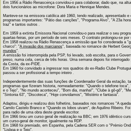
Em 1956 a Rádio Renascença convidou-o para colaborar, dado que, na altur
dois funcionários ao microfone: Dora Maria e Henrique Mendes.
Manteve-se na emissora católica até 1960, tendo realizado, apresentado e
programas importantes: "Pátio das canções", "Programa Alvo", "A 23a hora"
traz" e tantos outros .
Em 1959 a extinta Emissora Nacional convidou-o para realizar o seu prog
quartas-feiras, por um período de seis meses. O contrato prolongou-se por 
Em 1958 realizou na Rádio Renascença a emissão que foi consderada a "g
charco": "
A invasão dos marcianos
", baseada no romance de Herbert Georg
mundos
".
A emissão foi interrompida pela PSP, foi levado, sob escolta, para o Gover
preso, numa cela, cerca de três horas. Uma semana depois foi interrogado p
da Costa, da ex-PIDE.
Em 1960 foi convidado a ingressar nos quadros do ex-Radio Clube Protuguês
passou a ser profissional a tempo inteiro .
Independentemente das suas funções de Coordenador Geral da estação, t
programas que fizeram historia, nomeadamente: "Quando o telefone toca",
e o Tejo", "No mundo aconteceu", "Bom dia, manha!", "Clube à gô-gô", "Mei
"Sintonia 63", "Discoteca", "Hoje convidamos", "Mistério e fantasia".
Adaptou, dirigiu e realizou dois folhetins, baseados nos romances "A queda
Camilo Castelo Branco e "Quando os lobos uivam", de Aquilino Ribeiro. Foi
para radio de uma obra deste grande escritor.
Em 1966 tirou um curso geral de realização na BBC; em 1976 idêntico cu
um curso-geral de monitor, igualmente na RDP.
Em 1968 foi premiado, em Espanha, pela Cadena SER com o "Prémio Onda
"Lisboa e o Tejo".