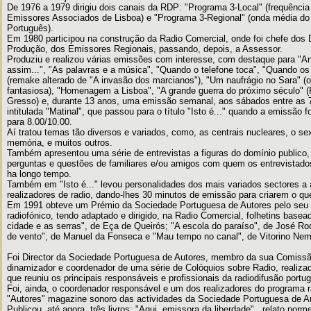
De 1976 a 1979 dirigiu dois canais da RDP: "Programa 3-Local" (frequência
Emissores Associados de Lisboa) e "Programa 3-Regional" (onda média do 
Português).
Em 1980 participou na construção da Radio Comercial, onde foi chefe dos
Produção, dos Emissores Regionais, passando, depois, a Assessor.
Produziu e realizou várias emissões com interesse, com destaque para "A
assim...", "As palavras e a música", "Quando o telefone toca", "Quando os
(remake alterado de "A invasão dos marcianos"), "Um naufrágio no Sara" (
fantasiosa), "Homenagem a Lisboa", "A grande guerra do próximo século" (
Gresso) e, durante 13 anos, uma emissão semanal, aos sábados entre as 7
intitulada "Matinal", que passou para o título "Isto é..." quando a emissão f
para 8.00/10.00.
Aí tratou temas tão diversos e variados, como, as centrais nucleares, o s
memória, e muitos outros.
Também apresentou uma série de entrevistas a figuras do domínio publico
perguntas e questões de familiares e/ou amigos com quem os entrevistado
ha longo tempo.
Também em "Isto é..." levou personalidades dos mais variados sectores a
realizadores de radio, dando-lhes 30 minutos de emissão para criarem o q
Em 1991 obteve um Prémio da Sociedade Portuguesa de Autores pelo seu t
radiofónico, tendo adaptado e dirigido, na Radio Comercial, folhetins bas
cidade e as serras", de Eça de Queirós; "A escola do paraíso", de José Ro
de vento", de Manuel da Fonseca e "Mau tempo no canal", de Vitorino Nem
Foi Director da Sociedade Portuguesa de Autores, membro da sua Comissã
dinamizador e coordenador de uma série de Colóquios sobre Radio, realiza
que reuniu os principais responsáveis e profissionais da radiodifusão portu
Foi, ainda, o coordenador responsável e um dos realizadores do programa 
"Autores" magazine sonoro das actividades da Sociedade Portuguesa de A
Publicou, até agora, três livros: "Aqui, emissora da liberdade" , relato po