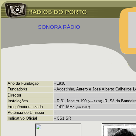
SONORA RÁDIO
Ano da Fundação
- 1930
Fundador/s
- Agostinho, Antero e José Alberto Calheiros 
Director
Instalações
- R.31 Janeiro 190
-R. Sá da Bandeir
(em 1930)
Frequência utilizada
-
1411 MHz
(em 1937)
Potência do Emissor
-
Indicativo Oficial
- CS1 SR