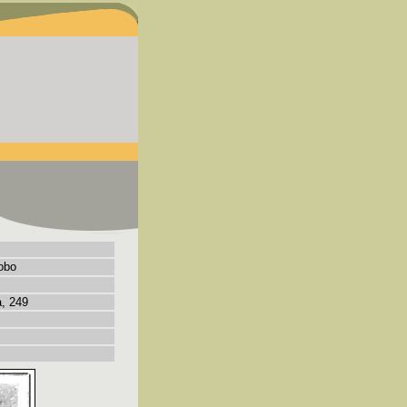
Lobo
a, 249