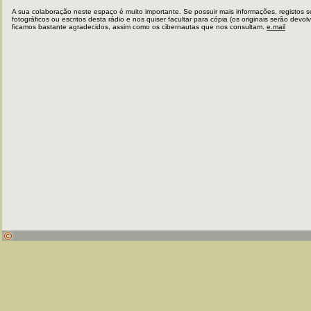
A sua colaboração neste espaço é muito importante. Se possuir mais informações, registos s
fotográficos ou escritos desta rádio e nos quiser facultar para cópia (os originais serão devolv
ficamos bastante agradecidos, assim como os cibernautas que nos consultam.
e.mail