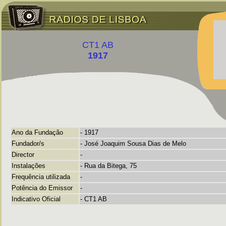
CT1 AB
1917
Ano da Fundação
-
1917
Fundador/s
- José Joaquim Sousa Dias de Melo
Director
-
Instalações
-
Rua da Bitega, 75
Frequência utilizada
-
Potência do Emissor
-
Indicativo Oficial
- CT1 AB