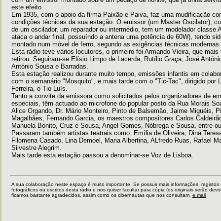
este efeito.
Em 1935, com o apoio da firma Paixão e Paiva, faz uma mudificação co
condições técnicas da sua estação. O emissor (um Master Oscilator), c
de um oscilador, um reparador ou intermédio, tem um modelador classe 
ataca o andar final, possuíndo a antena uma potência de 60W), tendo si
montado num móvel de ferro, segundo as exigências técnicas modernas.
Esta rádio teve vários locutores, o primeiro foi Armando Vieira, que mais
retirou. Seguiram-se Elísio Limpo de Lacerda, Rutílio Graça, José Antóni
António Sousa e Barradas.
Esta estação realizou durante muito tempo, emissões infantis em colabo
com o semanário "Mosquito", e mais tarde com o "Tic-Tac", dirigido por 
Ferreira, o Tio Luís.
Tanto a convite da emissora como solicitados pelos organizadores de e
especiais, têm actuado ao microfone do popular posto da Rua Morais So
Alice Orgando, Dr. Mário Monteiro, Pinto de Balsemão, Jaime Miguéis, P
Magalhães, Fernando Garcia, os maestros compositores Carlos Caldeirã
Manuela Bonito, Cruz e Sousa, Angel Gomes, Nóbrega e Sousa, entre ou
Passaram também artistas teatrais como: Emília de Oliveira, Dina Teres
Filomena Casado, Lina Demoel, Maria Albertina, ALfredo Ruas, Rafael M
Silvestre Alegrim.
Mais tarde esta estação passou a denominar-se Voz de Lisboa.
A sua colaboração neste espaço é muito importante. Se possuir mais informações, registos
fotográficos ou escritos desta rádio e nos quiser facultar para cópia (os originais serão devo
ficamos bastante agradecidos, assim como os cibernautas que nos consultam.
e.mail