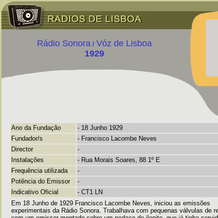
Rádio
Sonora
Vóz de Lisboa
/
1929
Ano da Fundação
- 18 Junho 1929
Fundador/s
- Francisco Lacombe Neves
Director
-
Instalações
- Rua Morais Soares, 88 1º E
Frequência utilizada
-
Potência do Emissor
-
Indicativo Oficial
- CT1 LN
Em 18 Junho de 1929 Francisco Lacombe Neves, iniciou as emissões
experimentais da Rádio Sonora. Trabalhava com pequenas válvulas de r
com um emissor montado sobre um pedaço de ilonite, que já tinha servid