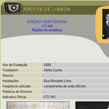
RÁDIO HERTZIANA
CT1 BO
Rádio Acordéon
Ano da Fundação
- 1928
Fundador/s
-
Abílio Cunha
Director
-
Instalações
-
Rua Bernardo Lima
Frequência utilizada
-
comprimento de onda 283,6m
Potência do Emissor
-
Indicativo Oficial
- CT1 BO