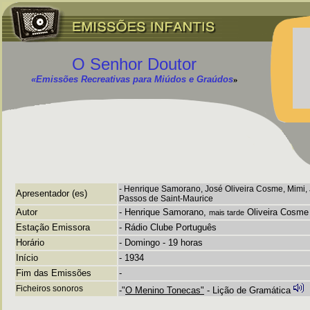
O Senhor Doutor
«Emissões Recreativas para Miúdos e Graúdos
»
- Henrique Samorano, José Oliveira Cosme, Mimi,
Apresentador (es)
Passos de Saint-Maurice
Autor
- Henrique Samorano,
Oliveira Cosme
mais tarde
Estação Emissora
- Rádio Clube Português
Horário
- Domingo - 19 horas
Início
- 1934
Fim das Emissões
-
Ficheiros sonoros
-"
O Menino Tonecas"
- Lição de Gramática