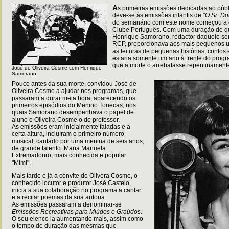
A
s primeiras emissões dedicadas ao púb
deve-se às emissões infantis de "
O Sr. Do
do semanário com este nome começou a 
Clube Português. Com uma duração de qu
Henrique Samorano, redactor daquele sem
RCP, proporcionava aos mais pequenos 
as leituras de pequenas histórias, contos
estaria somente um ano à frente do progr
que a morte o arrebatasse repentinament
José de Oliveira Cosme com Henrique
Samorano
Pouco antes da sua morte, convidou José de
Oliveira Cosme a ajudar nos programas, que
passaram a durar meia hora, aparecendo os
primeiros episódios do Menino Tonecas, nos
quais Samorano desempenhava o papel de
aluno e Oliveira Cosme o de professor.
As emissões eram inicialmente faladas e a
certa altura, incluíram o primeiro número
musical, cantado por uma menina de seis anos,
de grande talento: Maria Manuela
Extremadouro, mais conhecida e popular
"Mimi".
Mais tarde e já a convite de Olivera Cosme, o
conhecido locutor e produtor José Castelo,
inicia a sua colaboração no programa a cantar
e a recitar poemas da sua autoria.
As emissões passaram a denominar-se
Emissões Recreativas para Miúdos e Graúdos
.
O seu elenco ia aumentando mais, assim como
o tempo de duração das mesmas que