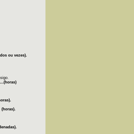
dos ou vezes).
sigo.
..(horas)
oras).
 (horas).
rdenadas).