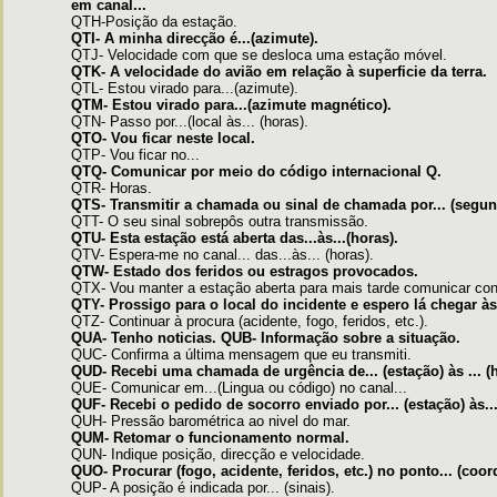
em canal...
QTH-Posição da estação.
QTI- A minha direcção é...(azimute).
QTJ- Velocidade com que se desloca uma estação móvel.
QTK- A velocidade do avião em relação à superficie da terra.
QTL- Estou virado para...(azimute).
QTM- Estou virado para...(azimute magnético).
QTN- Passo por...(local às... (horas).
QTO- Vou ficar neste local.
QTP- Vou ficar no...
QTQ- Comunicar por meio do código internacional Q.
QTR- Horas.
QTS- Transmitir a chamada ou sinal de chamada por... (segun
QTT- O seu sinal sobrepôs outra transmissão.
QTU- Esta estação está aberta das...às...(horas).
QTV- Espera-me no canal... das...às... (horas).
QTW- Estado dos feridos ou estragos provocados.
QTX- Vou manter a estação aberta para mais tarde comunicar con
QTY- Prossigo para o local do incidente e espero lá chegar às.
QTZ- Continuar à procura (acidente, fogo, feridos, etc.).
QUA- Tenho noticias. QUB- Informação sobre a situação.
QUC- Confirma a última mensagem que eu transmiti.
QUD- Recebi uma chamada de urgência de... (estação) às ... (h
QUE- Comunicar em...(Lingua ou código) no canal...
QUF- Recebi o pedido de socorro enviado por... (estação) às...
QUH- Pressão barométrica ao nivel do mar.
QUM- Retomar o funcionamento normal.
QUN- Indique posição, direcção e velocidade.
QUO- Procurar (fogo, acidente, feridos, etc.) no ponto... (coo
QUP- A posição é indicada por... (sinais).