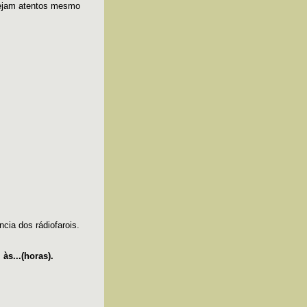
tejam atentos mesmo
cia dos rádiofarois.
às...(horas).