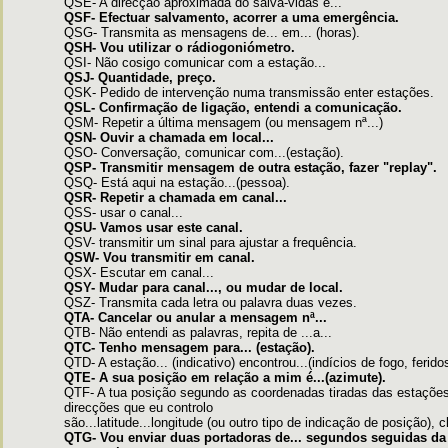
QSE- A direcção apróximada do salva-vidas é...
QSF- Efectuar salvamento, acorrer a uma emergência.
QSG- Transmita as mensagens de... em... (horas).
QSH- Vou utilizar o rádiogoniómetro.
QSI- Não cosigo comunicar com a estação...
QSJ- Quantidade, preço.
QSK- Pedido de intervenção numa transmissão enter estações.
QSL- Confirmação de ligação, entendi a comunicação.
QSM- Repetir a última mensagem (ou mensagem nª...)
QSN- Ouvir a chamada em local...
QSO- Conversação, comunicar com...(estação).
QSP- Transmitir mensagem de outra estação, fazer "replay".
QSQ- Está aqui na estação...(pessoa).
QSR- Repetir a chamada em canal...
QSS- usar o canal...
QSU- Vamos usar este canal.
QSV- transmitir um sinal para ajustar a frequência.
QSW- Vou transmitir em canal.
QSX- Escutar em canal...
QSY- Mudar para canal..., ou mudar de local.
QSZ- Transmita cada letra ou palavra duas vezes.
QTA- Cancelar ou anular a mensagem nª...
QTB- Não entendi as palavras, repita de ...a...
QTC- Tenho mensagem para... (estação).
QTD- A estação... (indicativo) encontrou...(indícios de fogo, feridos
QTE- A sua posição em relação a mim é...(azimute).
QTF- A tua posição segundo as coordenadas tiradas das estações
direcções que eu controlo
são...latitude...longitude (ou outro tipo de indicação de posição), c
QTG- Vou enviar duas portadoras de... segundos seguidas d