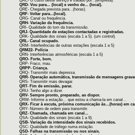
QRC- O custo deste serviço é tratado por...(empresa).
QRD- Vou para... (local) e venho de... (local).
QRE- Chegada prevista para...(horas).
QRF- Voltar para...(local).
QRG- Canal ou frequência.
QRH- Variação da frequência.
QRI- Qualidade do tom da transmissão.
QRJ- Quantidade de estações contactadas e registradas.
QRK- Qualidade dos sinais (escala 1 a 5). (um control).
QRL- Canal ocupado.
QRM- Interferências de outras estações (escala 1 a 5)
QRM22- Polícia
QRN- Interferências atmosféricas (escala 1 a 5)
QRO- Forte, bom.
QRP- Fraco, mau.
QRPP- Criança.
QRQ- Transmitir mais depressa.
QRR- Operação automática, transmissão de mensagens grava
QRS- Transmitir mais devagar.
QRT- Fim de emissão, parar.
QRU- Tenho algo a dizer.
QRV- Sempre pronto, preparado, ao dispor.
QRW- Informe a estação… que estou a chama-la em canal…
QRX- Ficar à escuta, próxima comunicação às…(horas) em c
QRY- Número de ordem para transmitir.
QRZ- Chamada, chamada em canal...
QSA- Qualidade dos sinais (escala 1 a 9).
QSB- Variação da intensidade dos sinais recebidos.
QSC- Quatidade de tráfego numa estação.
QSD- Falhas na transmissão ou nos sinais.