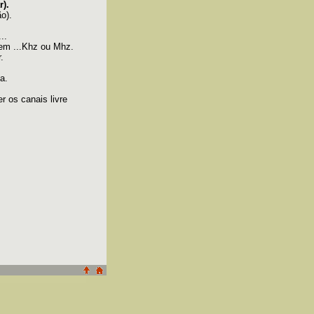
r).
o).
..
) em ...Khz ou Mhz.
.
a.
 os canais livre