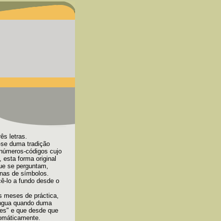
ês letras.
-se duma tradição
 números-códigos cujo
 esta forma original
que se perguntam,
nas de símbolos.
ê-lo a fundo desde o
s meses de práctica,
íngua quando duma
ues" e que desde que
tomáticamente.