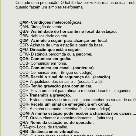
Contudo uma precaução! O hábito faz por vezes mal as coisas, es
quando fazem um simples telefonema.
QAM- Condições meteorológicas.
QAN
-
Direcção do vento.
QBA- Visibilidade do horizonte no local da estação.
QBB- Nebulosidade do céu.
QDM- Azimute a seguir para alcançar um local
.
QDR- Azimute de uma estação a partir da base.
QFU- Direcção que está a seguir.
QFW- Distância percorrida ou a percorrer.
QOA- Comunicar em grafia.
QOB- Comunicar em fonia.
QOC- Comunicar em canal...(particular).
QOD- Comunicar em... (língua ou código).
QOE- Recebi o sinal de segurança de...(estação).
QOF- A qualidade dos sinais é ...(escala 1 a 3).
QOG- Tenho gravação para comunicar.
QOH- Envia um sinal para afinar o receptor durante... segundos.
QOI- Transmitir a gravação.
QOJ- Estou sintonizado no canal... para receber os sinais de urgên
QOK- Recebi um sinal de emergência em canal...
QOL- A minha chamada selectiva é...(nome-código).
QOM- A minha estação pode receber a chamada nos canais..., 
QOT- Ouvi-o chamar à aproximadamente... (minutos).
QRA- Nome da estação ou do operador.
QRA-pro- Local de trabalho.
QRB- Distância entre vibrações.