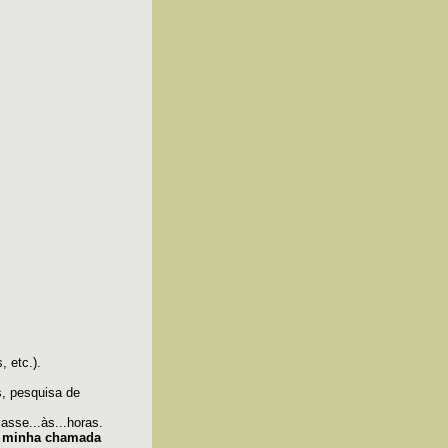
, etc.).
, pesquisa de
lasse...às...horas.
a minha chamada