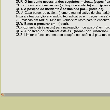
QUR- O incidente necessita dos seguintes meios... (especifica
QUS- Encontrei sobreviventes (ou fogo, ou acidente) em... (posiçã
QUT- A posição do incidente é assinalada por... (indicios).
QUU- Casa barco, ou avião... (nome e /ou indicativo de chamada).
1- para a tua posição enviando o teu indicativo e... traços(morse
2- Enviando em Khz ou Mhz um verdadeiro rasto para te encontrar
QUW-Estou a procurar em...(local).
QUX-Eu tenho o(s) aviso(s) para navegação... ou aviso(s) em forç
QUY- A posição do incidente está às...(horas) por...(indicios).
QUZ- Limitar o funcionamento da estação ao essêncial para manter