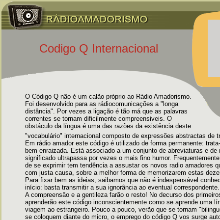
Codigo Q Internacional
O Código Q não é um calão próprio ao Rádio Amadorismo.
Foi desenvolvido para as rádiocomunicações a "longa
distância". Por vezes a ligação é tão má que as palavras
correntes se tornam dificilmente compreensiveis. O
obstáculo da língua é uma das razões da existência deste
"vocabulário" internacional composto de expressões abstractas de tr
Em rádio amador este código é utilizado de forma permanente: trata
bem enraizada. Está associado a um conjunto de abreviaturas e de
significado ultrapassa por vezes o mais fino humor. Frequentemente,
de se exprimir tem tendência a assustar os novos radio amadores 
com justa causa, sobre a melhor forma de memorizarem estas deze
Para fixar bem as ideias, saibamos que não é indespensável conhec
início: basta transmitir a sua ignorância ao eventual correspondente.
A compreensão e a gentileza farão o resto! No decurso dos primeiro
aprenderão este código inconscientemente como se aprende uma l
viagem ao estrangeiro. Pouco a pouco, verão que se tornam "biling
se coloquem diante do micro, o emprego do código Q vos surge au