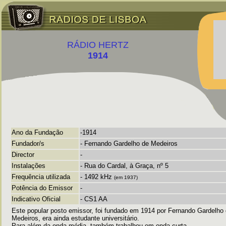
RÁDIO HERTZ
1914
Ano da Fundação
-1914
Fundador/s
- Fernando Gardelho de Medeiros
Director
-
Instalações
- Rua do Cardal, à Graça, nº 5
Frequência utilizada
-
1492 kHz
(em 1937)
Potência do Emissor
-
Indicativo Oficial
- CS1 AA
Este popular posto emissor, foi fundado em 1914 por Fernando Gardelho
Medeiros, era ainda estudante universitário.
Para além da onda média, também trabalhou em onda curta.