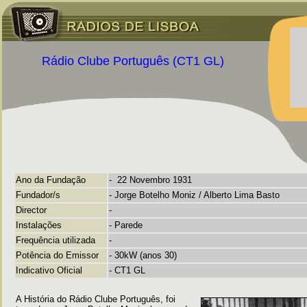
Rádio Clube Português (CT1 GL)
Ano da Fundação
-
22 Novembro 1931
Fundador/s
-
Jorge Botelho Moniz / Alberto Lima Basto
Director
-
Instalações
-
Parede
Frequência utilizada
-
Potência do Emissor
-
30kW (anos 30)
Indicativo Oficial
- CT1 GL
A História do Rádio Clube Português, foi