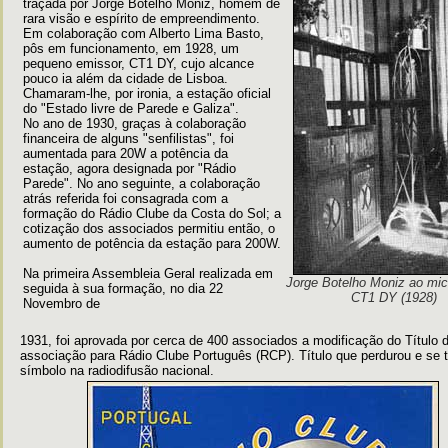
traçada por Jorge Botelho Moniz, homem de
rara visão e espírito de empreendimento.
Em colaboração com Alberto Lima Basto,
pôs em funcionamento, em 1928, um
pequeno emissor, CT1 DY, cujo alcance
pouco ia além da cidade de Lisboa.
Chamaram-lhe, por ironia, a estação oficial
do "Estado livre de Parede e Galiza".
No ano de 1930, graças à colaboração
financeira de alguns "senfilistas", foi
aumentada para 20W a potência da
estação, agora designada por "Rádio
Parede". No ano seguinte, a colaboração
atrás referida foi consagrada com a
formação do Rádio Clube da Costa do Sol; a
cotização dos associados permitiu então, o
aumento de potência da estação para 200W.
Na primeira Assembleia Geral realizada em
Jorge Botelho Moniz ao mic
seguida à sua formação, no dia 22
CT1 DY (1928)
Novembro de
1931, foi aprovada por cerca de 400 associados a modificação do Título 
associação para Rádio Clube Português (RCP). Título que perdurou e se 
símbolo na radiodifusão nacional.