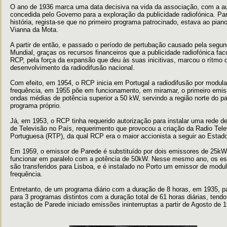
O ano de 1936 marca uma data decisiva na vida da associação, com a a
concedida pelo Governo para a exploração da publicidade radiofónica. Pa
história, regista-se que no primeiro programa patrocinado, estava ao pian
Vianna da Mota.
A partir de então, e passado o período de pertubação causado pela segu
Mundial, graças os recursos financeiros que a publicidade radiofónica facu
RCP, pela força da expansão que deu às suas inicitivas, marcou o rítmo 
desenvolvimento da radiodifusão nacional.
Com efeito, em 1954, o RCP inicia em Portugal a radiodifusão por modul
frequência, em 1955 põe em funcionamento, em miramar, o primeiro emis
ondas médias de potência superior a 50 kW, servindo a região norte do p
programa próprio.
Já, em 1953, o RCP tinha requerido autorização para instalar uma rede d
de Televisão no País, requerimento que provocou a criação da Radio Tele
Portuguesa (RTP), da qual RCP era o maior accionista a seguir ao Estado
Em 1959, o emissor de Parede é substituído por dois emissores de 25k
funcionar em paralelo com a potência de 50kW. Nesse mesmo ano, os es
são transferidos para Lisboa, e é instalado no Porto um emissor de modu
frequência.
Entretanto, de um programa diário com a duração de 8 horas, em 1935, 
para 3 programas distintos com a duração total de 61 horas diárias, tendo
estação de Parede iniciado emissões ininterruptas a partir de Agosto de 