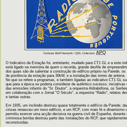
APQ
Cortesia Wolf Harranth / QSL Collection
O Indicativo da Estação foi, entretanto, mudado para CT1 GL e a este ind
está ligado na memória de quem o recorda, grande desfile de empreendi
dos quais são de salientar a construção do edifício próprio na Parede, o
de postência da estação para 30kW, e a instalação das torres de antena.
No que se refere a programas, e também ligadas ao indicativo CT1 GL su
que para a época se poderia considerar de
autêntico sucesso, iniciativas
das emissões infantis do "Sr. Doutor", a orquestra Aldrabófona, os Serões
em colaboração com o Jornal "O Século", a orquestra "Rádio", relatos de
e tantas outras.
Em 1935, um incêndio destruiu quase totalmente o edifício da Parede; d
cinzas renasceu um novo edifício, e um RCP, com mais fé e dinamismo o
permitiu exercer uma acção decisiva na guerra civil de Espanha, durante 
criminosa bomba destruiu parte das instalações do RCP, que rapidament
reconstruídas.