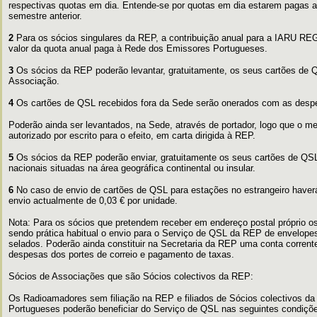
respectivas quotas em dia. Entende-se por quotas em dia estarem pagas as
semestre anterior.
2
Para os sócios singulares da REP, a contribuição anual para a IARU REG
valor da quota anual paga à Rede dos Emissores Portugueses.
3
Os sócios da REP poderão levantar, gratuitamente, os seus cartões de
Associação.
4
Os cartões de QSL recebidos fora da Sede serão onerados com as despe
Poderão ainda ser levantados, na Sede, através de portador, logo que o 
autorizado por escrito para o efeito, em carta dirigida à REP.
5
Os sócios da REP poderão enviar, gratuitamente os seus cartões de QS
nacionais situadas na área geográfica continental ou insular.
6
No caso de envio de cartões de QSL para estações no estrangeiro haver
envio actualmente de 0,03 € por unidade.
Nota: Para os sócios que pretendem receber em endereço postal próprio 
sendo prática habitual o envio para o Serviço de QSL da REP de envelope
selados. Poderão ainda constituir na Secretaria da REP uma conta corrente
despesas dos portes de correio e pagamento de taxas.
Sócios de Associações que são Sócios colectivos da REP:
Os Radioamadores sem filiação na REP e filiados de Sócios colectivos d
Portugueses poderão beneficiar do Serviço de QSL nas seguintes condiçõ