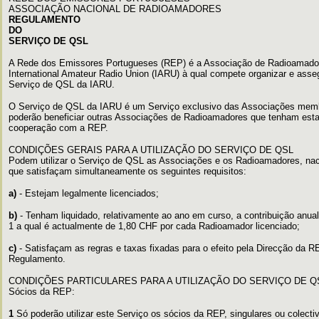
ASSOCIAÇÃO NACIONAL DE RADIOAMADORES
REGULAMENTO
DO
SERVIÇO DE QSL
A Rede dos Emissores Portugueses (REP) é a Associação de Radioamad
International Amateur Radio Union (IARU) à qual compete organizar e asse
Serviço de QSL da IARU.
O Serviço de QSL da IARU é um Serviço exclusivo das Associações memb
poderão beneficiar outras Associações de Radioamadores que tenham esta
cooperação com a REP.
CONDIÇÕES GERAIS PARA A UTILIZAÇÃO DO SERVIÇO DE QSL
Podem utilizar o Serviço de QSL as Associações e os Radioamadores, naci
que satisfaçam simultaneamente os seguintes requisitos:
a)
- Estejam legalmente licenciados;
b)
- Tenham liquidado, relativamente ao ano em curso, a contribuição an
1 a qual é actualmente de 1,80 CHF por cada Radioamador licenciado;
c)
- Satisfaçam as regras e taxas fixadas para o efeito pela Direcção da 
Regulamento.
CONDIÇÕES PARTICULARES PARA A UTILIZAÇÃO DO SERVIÇO DE Q
Sócios da REP:
1
Só poderão utilizar este Serviço os sócios da REP, singulares ou colecti