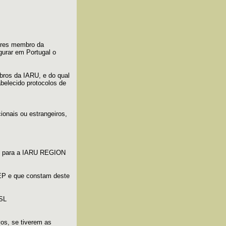
ores membro da
gurar em Portugal o
ros da IARU, e do qual
belecido protocolos de
onais ou estrangeiros,
ual para a IARU REGION
REP e que constam deste
SL
vos, se tiverem as