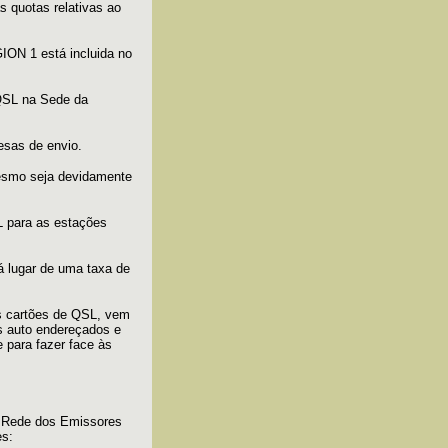
 quotas relativas ao
ION 1 está incluida no
 QSL na Sede da
sas de envio.
mesmo seja devidamente
L para as estações
á lugar de uma taxa de
os cartões de QSL, vem
s auto endereçados e
 para fazer face às
a Rede dos Emissores
es: