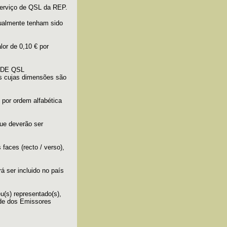
Serviço de QSL da REP.
tualmente tenham sido
or de 0,10 € por
 DE QSL
is cujas dimensões são
por ordem alfabética
que deverão ser
faces (recto / verso),
 ser incluido no país
(s) representado(s),
ede dos Emissores