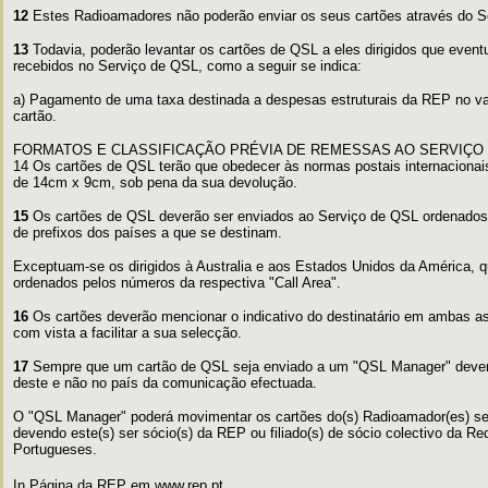
12
Estes Radioamadores não poderão enviar os seus cartões através do 
13
Todavia, poderão levantar os cartões de QSL a eles dirigidos que even
recebidos no Serviço de QSL, como a seguir se indica:
a) Pagamento de uma taxa destinada a despesas estruturais da REP no val
cartão.
FORMATOS E CLASSIFICAÇÃO PRÉVIA DE REMESSAS AO SERVIÇO
14 Os cartões de QSL terão que obedecer às normas postais internaciona
de 14cm x 9cm, sob pena da sua devolução.
15
Os cartões de QSL deverão ser enviados ao Serviço de QSL ordenados 
de prefixos dos países a que se destinam.
Exceptuam-se os dirigidos à Australia e aos Estados Unidos da América, 
ordenados pelos números da respectiva "Call Area".
16
Os cartões deverão mencionar o indicativo do destinatário em ambas as 
com vista a facilitar a sua selecção.
17
Sempre que um cartão de QSL seja enviado a um "QSL Manager" deverá
deste e não no país da comunicação efectuada.
O "QSL Manager" poderá movimentar os cartões do(s) Radioamador(es) seu
devendo este(s) ser sócio(s) da REP ou filiado(s) de sócio colectivo da R
Portugueses.
In Página da REP em
www.rep.pt