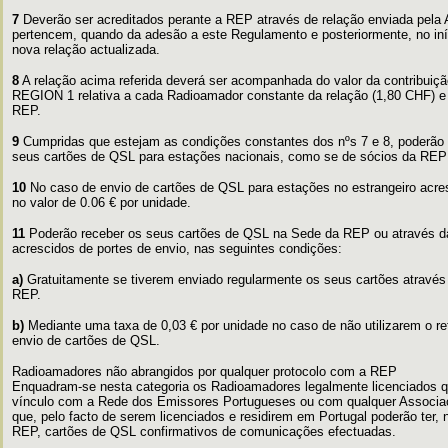
7
Deverão ser acreditados perante a REP através de relação enviada pela
pertencem, quando da adesão a este Regulamento e posteriormente, no iní
nova relação actualizada.
8
A relação acima referida deverá ser acompanhada do valor da contribuiç
REGION 1 relativa a cada Radioamador constante da relação (1,80 CHF) e
REP.
9
Cumpridas que estejam as condições constantes dos nºs 7 e 8, poderão 
seus cartões de QSL para estações nacionais, como se de sócios da REP 
10
No caso de envio de cartões de QSL para estações no estrangeiro acre
no valor de 0.06 € por unidade.
11
Poderão receber os seus cartões de QSL na Sede da REP ou através d
acrescidos de portes de envio, nas seguintes condições:
a)
Gratuitamente se tiverem enviado regularmente os seus cartões atravé
REP.
b)
Mediante uma taxa de 0,03 € por unidade no caso de não utilizarem o ref
envio de cartões de QSL.
Radioamadores não abrangidos por qualquer protocolo com a REP
Enquadram-se nesta categoria os Radioamadores legalmente licenciados q
vínculo com a Rede dos Emissores Portugueses ou com qualquer Associa
que, pelo facto de serem licenciados e residirem em Portugal poderão ter,
REP, cartões de QSL confirmativos de comunicações efectuadas.