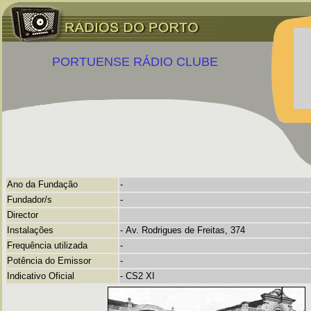
PORTUENSE RÁDIO CLUBE
Ano da Fundação
-
Fundador/s
-
Director
Instalações
-
Av. Rodrigues de Freitas, 374
Frequência utilizada
-
Potência do Emissor
-
Indicativo Oficial
-
CS2 XI