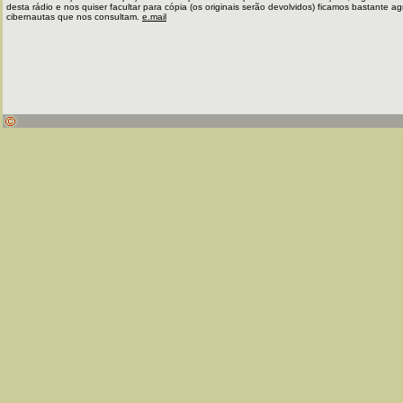
desta rádio e nos quiser facultar para cópia (os originais serão devolvidos) ficamos bastante 
cibernautas que nos consultam.
e.mail