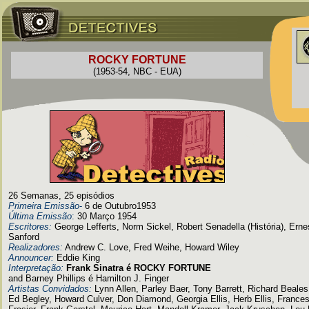
ROCKY FORTUNE
(1953-54, NBC - EUA)
26 Semanas, 25 episódios
Primeira Emissão
-
6 de Outubro1953
Última Emissão
:
30 Março 1954
Escritores:
George Lefferts, Norm Sickel, Robert Senadella (História), Erne
Sanford
Realizadores:
Andrew C. Love, Fred Weihe, Howard Wiley
Announcer:
Eddie King
Interpretação:
Frank Sinatra é ROCKY FORTUNE
and Barney Phillips é Hamilton J. Finger
Artistas Convidados:
Lynn Allen, Parley Baer, Tony Barrett, Richard Beale
Ed Begley, Howard Culver, Don Diamond, Georgia Ellis, Herb Ellis, France