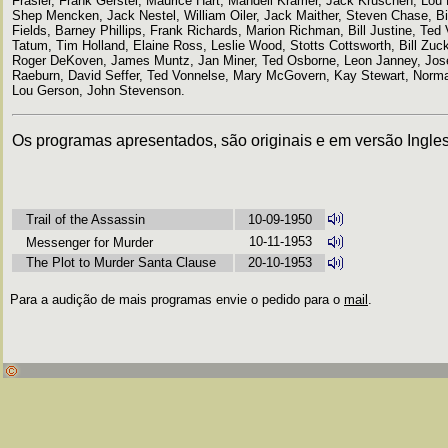
Frasier, Frank Gerstel, Maurice Hart, Mandell Kramer, Jack Kruschen, Lou M
Shep Mencken, Jack Nestel, William Oiler, Jack Maither, Steven Chase, Bi
Fields, Barney Phillips, Frank Richards, Marion Richman, Bill Justine, Ted
Tatum, Tim Holland, Elaine Ross, Leslie Wood, Stotts Cottsworth, Bill Zuc
Roger DeKoven, James Muntz, Jan Miner, Ted Osborne, Leon Janney, Jose
Raeburn, David Seffer, Ted Vonnelse, Mary McGovern, Kay Stewart, Norma
Lou Gerson, John Stevenson.
Os programas apresentados, são originais e em versão Ingle
Trail of the Assassin
10-09-1950
10-11-1953
Messenger for Murder
The Plot to Murder Santa Clause
20-10-1953
Para a audição de mais programas envie o pedido para o
mail
.